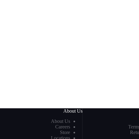
About Us
About Us
Careers
Term
Store
Retu
Locations