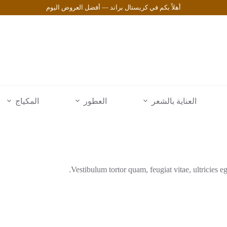
أهلاً بكم في كريستال براند — أفضل العروض اليوم
العناية بالشعر
العطور
المكياج
Vestibulum tortor quam, feugiat vitae, ultricies e