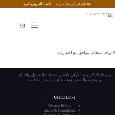
لتجاوز
أهلاً بكم في كريستال براند — أفضل العروض اليوم
لى
لمحتوى
عربة
التسوق
لا توجد منتجات تتوافق مع اختيارك.
وجهتك الإلكترونية الأولى لأفضل منتجات التجميل والعناية
بالبشرة والشعر بجودة عالية وأسعار منافسة
Useful Links
Privacy Policy
Terms & Conditions
Returns & Refunds