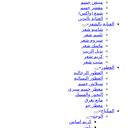
مبيض جسم
مقشر جسم
شمع (واكس)
العناية باليدين
العناية بالشعر
شامبو شعر
بلسم شعر
سيروم شعر
ماسك شعر
بديل الزيت
كريم شعر
مثبت شعر
العطور
العطور الرجالية
العطور النسائية
سبلاش جسم
معطر جسم سبري
البخور والمسك
مانع تعرق
معطر جو
المكياج
الوجه
كريم اساس
باودر