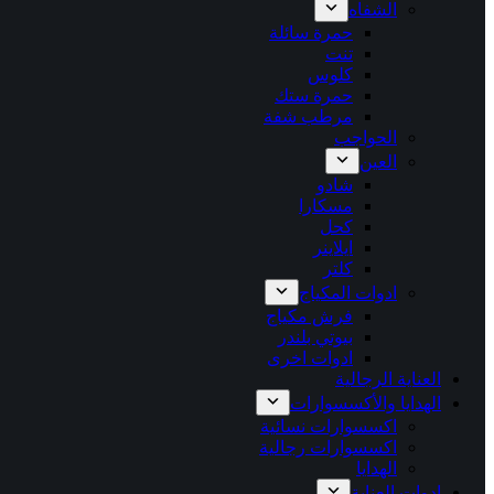
الشفاه
حمرة سائلة
تنت
كلوس
حمرة ستك
مرطب شفة
الحواجب
العين
شادو
مسكارا
كحل
ايلاينر
كلتر
ادوات المكياج
فرش مكياج
بيوتي بلندر
ادوات اخرى
العناية الرجالية
الهدايا والأكسسوارات
اكسسوارات نسائية
اكسسوارات رجالية
الهدايا
ادوات العناية