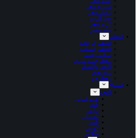
بلسم شعر
سيروم شعر
ماسك شعر
بديل الزيت
كريم شعر
مثبت شعر
العطور
العطور الرجالية
العطور النسائية
سبلاش جسم
معطر جسم سبري
البخور والمسك
مانع تعرق
معطر جو
المكياج
الوجه
كريم اساس
باودر
برايمر
كونسيلر
بلشر
كونتور
هايلايتر