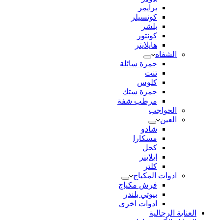
برايمر
كونسيلر
بلشر
كونتور
هايلايتر
الشفاه
حمرة سائلة
تنت
كلوس
حمرة ستك
مرطب شفة
الحواجب
العين
شادو
مسكارا
كحل
ايلاينر
كلتر
ادوات المكياج
فرش مكياج
بيوتي بلندر
ادوات اخرى
العناية الرجالية