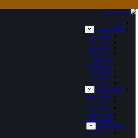
التجاوز
إلى
المحتوى
الرئيسية
العناية بالبشرة
غسول وجة
مرطب وجه
واقي شمس
مزيل مكياج
تونر وجه
سيروم وجه
ماسك وجه
مبيض وجه
مقشر وجه
العناية بالجسم
لوشن جسم
مبيض جسم
مقشر جسم
شمع (واكس)
العناية باليدين
العناية بالشعر
شامبو شعر