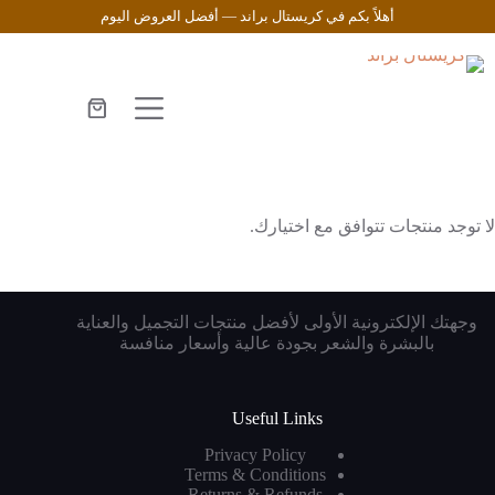
لتجاوز
أهلاً بكم في كريستال براند — أفضل العروض اليوم
لى
لمحتوى
عربة
التسوق
لا توجد منتجات تتوافق مع اختيارك.
وجهتك الإلكترونية الأولى لأفضل منتجات التجميل والعناية
بالبشرة والشعر بجودة عالية وأسعار منافسة
Useful Links
Privacy Policy
Terms & Conditions
Returns & Refunds