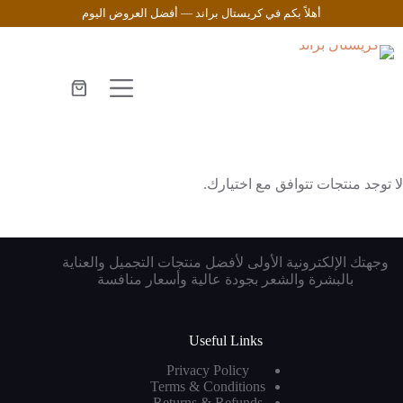
لتجاوز
أهلاً بكم في كريستال براند — أفضل العروض اليوم
لى
لمحتوى
عربة
التسوق
لا توجد منتجات تتوافق مع اختيارك.
وجهتك الإلكترونية الأولى لأفضل منتجات التجميل والعناية
بالبشرة والشعر بجودة عالية وأسعار منافسة
Useful Links
Privacy Policy
Terms & Conditions
Returns & Refunds