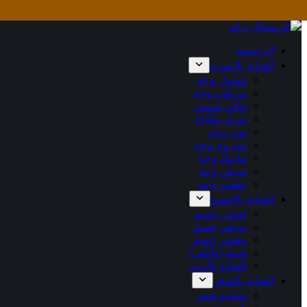
التجاوز
إلى
المحتوى
الرئيسية
العناية بالبشرة
غسول وجة
مرطب وجه
واقي شمس
مزيل مكياج
تونر وجه
سيروم وجه
ماسك وجه
مبيض وجه
مقشر وجه
العناية بالجسم
لوشن جسم
مبيض جسم
مقشر جسم
شمع (واكس)
العناية باليدين
العناية بالشعر
شامبو شعر