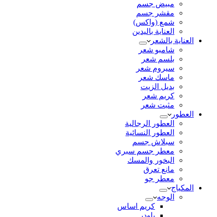
مبيض جسم
مقشر جسم
شمع (واكس)
العناية باليدين
العناية بالشعر
شامبو شعر
بلسم شعر
سيروم شعر
ماسك شعر
بديل الزيت
كريم شعر
مثبت شعر
العطور
العطور الرجالية
العطور النسائية
سبلاش جسم
معطر جسم سبري
البخور والمسك
مانع تعرق
معطر جو
المكياج
الوجه
كريم اساس
باودر