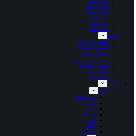
بلسم شعر
سيروم شعر
ماسك شعر
بديل الزيت
كريم شعر
مثبت شعر
العطور
العطور الرجالية
العطور النسائية
سبلاش جسم
معطر جسم سبري
البخور والمسك
مانع تعرق
معطر جو
المكياج
الوجه
كريم اساس
باودر
برايمر
كونسيلر
بلشر
كونتور
هايلايتر