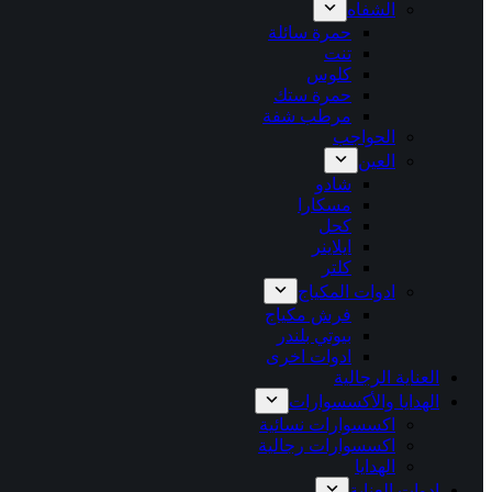
الشفاه
حمرة سائلة
تنت
كلوس
حمرة ستك
مرطب شفة
الحواجب
العين
شادو
مسكارا
كحل
ايلاينر
كلتر
ادوات المكياج
فرش مكياج
بيوتي بلندر
ادوات اخرى
العناية الرجالية
الهدايا والأكسسوارات
اكسسوارات نسائية
اكسسوارات رجالية
الهدايا
ادوات العناية