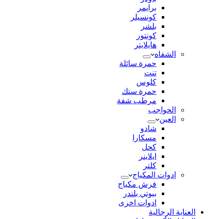
برايمر
كونسيلر
بلشر
كونتور
هايلايتر
الشفاه
حمرة سائلة
تنت
كلوس
حمرة ستك
مرطب شفة
الحواجب
العين
شادو
مسكارا
كحل
ايلاينر
كلتر
ادوات المكياج
فرش مكياج
بيوتي بلندر
ادوات اخرى
العناية الرجالية