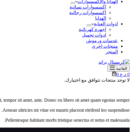
الهدايا والأكسسوارات
اكسسوارات نسائية
اكسسوارات رجالية
الهدايا
ادوات العناية
اجهزة كهربائية
ادوات تجميل
عدسات ورموش
منتجات اخرى
المتجر
القائمة
عربة
0
د.ع
0
التسوق
لا توجد منتجات تتوافق مع اختيارك.
et, tempor sit amet, ante. Donec eu libero sit amet quam egestas semper.
Aenean ultricies mi vitae est mauris placerat eleifend leo suspendisse.
Pellentesque habitant morbi tristique senectus et netus et malesuada.