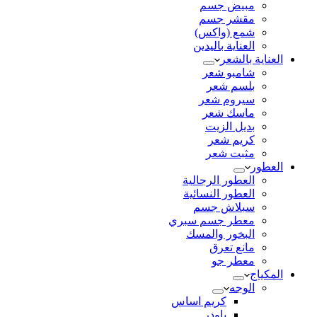
مبيض جسم
مقشر جسم
شمع (واكس)
العناية باليدين
العناية بالشعر
شامبو شعر
بلسم شعر
سيروم شعر
ماسك شعر
بديل الزيت
كريم شعر
مثبت شعر
العطور
العطور الرجالية
العطور النسائية
سبلاش جسم
معطر جسم سبري
البخور والمسك
مانع تعرق
معطر جو
المكياج
الوجه
كريم اساس
باودر