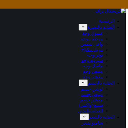
التجاوز
إلى
المحتوى
الرئيسية
العناية بالبشرة
غسول وجة
مرطب وجه
واقي شمس
مزيل مكياج
تونر وجه
سيروم وجه
ماسك وجه
مبيض وجه
مقشر وجه
العناية بالجسم
لوشن جسم
مبيض جسم
مقشر جسم
شمع (واكس)
العناية باليدين
العناية بالشعر
شامبو شعر