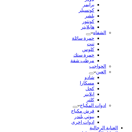
برايمر
كونسيلر
بلشر
كونتور
هايلايتر
الشفاه
حمرة سائلة
تنت
كلوس
حمرة ستك
مرطب شفة
الحواجب
العين
شادو
مسكارا
كحل
ايلاينر
كلتر
ادوات المكياج
فرش مكياج
بيوتي بلندر
ادوات اخرى
العناية الرجالية