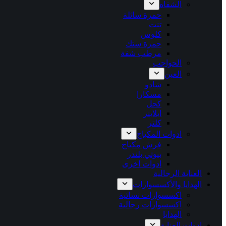
الشفاه
حمرة سائلة
تنت
كلوس
حمرة ستك
مرطب شفة
الحواجب
العين
شادو
مسكارا
كحل
ايلاينر
كلتر
ادوات المكياج
فرش مكياج
بيوتي بلندر
ادوات اخرى
العناية الرجالية
الهدايا والأكسسوارات
اكسسوارات نسائية
اكسسوارات رجالية
الهدايا
ادوات العناية