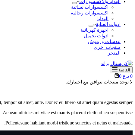
الهدايا والأكسسوارات
اكسسوارات نسائية
اكسسوارات رجالية
الهدايا
ادوات العناية
اجهزة كهربائية
ادوات تجميل
عدسات ورموش
منتجات اخرى
المتجر
القائمة
عربة
0
د.ع
0
التسوق
لا توجد منتجات تتوافق مع اختيارك.
et, tempor sit amet, ante. Donec eu libero sit amet quam egestas semper.
Aenean ultricies mi vitae est mauris placerat eleifend leo suspendisse.
Pellentesque habitant morbi tristique senectus et netus et malesuada.