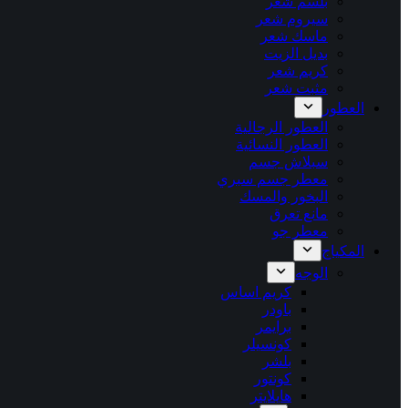
بلسم شعر
سيروم شعر
ماسك شعر
بديل الزيت
كريم شعر
مثبت شعر
العطور
العطور الرجالية
العطور النسائية
سبلاش جسم
معطر جسم سبري
البخور والمسك
مانع تعرق
معطر جو
المكياج
الوجه
كريم اساس
باودر
برايمر
كونسيلر
بلشر
كونتور
هايلايتر