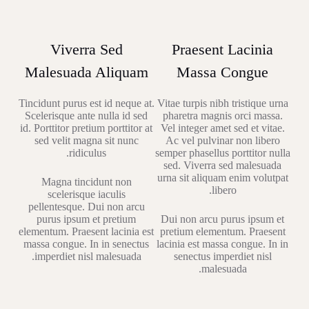
Viverra Sed
Praesent Lacinia
Malesuada Aliquam
Massa Congue
Tincidunt purus est id neque at.
Vitae turpis nibh tristique urna
Scelerisque ante nulla id sed
pharetra magnis orci massa.
id. Porttitor pretium porttitor at
Vel integer amet sed et vitae.
sed velit magna sit nunc
Ac vel pulvinar non libero
ridiculus.
semper phasellus porttitor nulla
sed. Viverra sed malesuada
urna sit aliquam enim volutpat
Magna tincidunt non
libero.
scelerisque iaculis
pellentesque. Dui non arcu
purus ipsum et pretium
Dui non arcu purus ipsum et
elementum. Praesent lacinia est
pretium elementum. Praesent
massa congue. In in senectus
lacinia est massa congue. In in
imperdiet nisl malesuada.
senectus imperdiet nisl
malesuada.