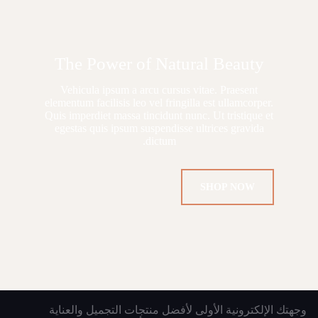
The Power of Natural Beauty
Vehicula ipsum a arcu cursus vitae. Praesent
elementum facilisis leo vel fringilla est ullamcorper.
Quis imperdiet massa tincidunt nunc. Ut tristique et
egestas quis ipsum suspendisse ultrices gravida
dictum.
SHOP NOW
وجهتك الإلكترونية الأولى لأفضل منتجات التجميل والعناية