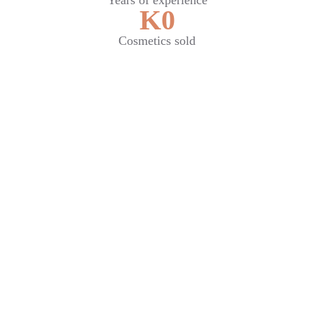
Years of experience
K
0
Cosmetics sold