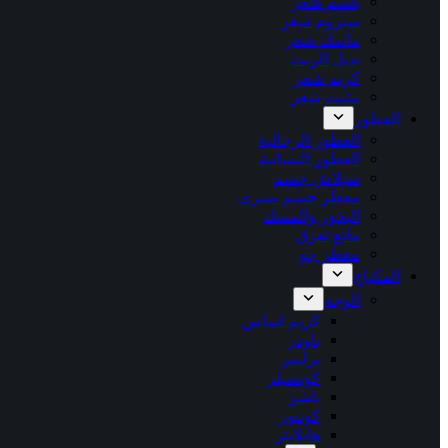
بلسم شعر
سيروم شعر
ماسك شعر
بديل الزيت
كريم شعر
مثبت شعر
العطور
العطور الرجالية
العطور النسائية
سبلاش جسم
معطر جسم سبري
البخور والمسك
مانع تعرق
معطر جو
المكياج
الوجه
كريم اساس
باودر
برايمر
كونسيلر
بلشر
كونتور
هايلايتر