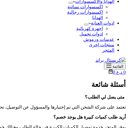
الهدايا والأكسسوارات
اكسسوارات نسائية
اكسسوارات رجالية
الهدايا
ادوات العناية
اجهزة كهربائية
ادوات تجميل
عدسات ورموش
منتجات اخرى
المتجر
القائمة
عربة
0
د.ع
0
التسوق
أسئلة شائعة
متى يصل لي الطلب؟
تعتمد على شركة الشحن التي تم إختيارها والمسؤول عن التوصيل، نح
أريد طلب كميات كبيرة هل يوجد خصم؟
يوفر المتجر خدمة توصيل الكميات الكبيرة في حالة الطلب وهنالك 