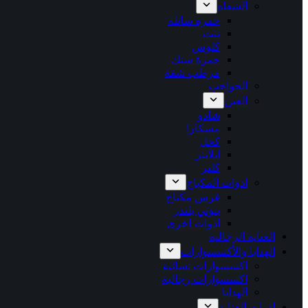
الشفاه
حمرة سائلة
تنت
كلوس
حمرة ستك
مرطب شفة
الحواجب
العين
شادو
مسكارا
كحل
ايلاينر
كلتر
ادوات المكياج
فرش مكياج
بيوتي بلندر
ادوات اخرى
العناية الرجالية
الهدايا والأكسسوارات
اكسسوارات نسائية
اكسسوارات رجالية
الهدايا
ادوات العناية