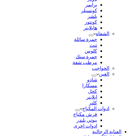
برايمر
كونسيلر
بلشر
كونتور
هايلايتر
الشفاه
حمرة سائلة
تنت
كلوس
حمرة ستك
مرطب شفة
الحواجب
العين
شادو
مسكارا
كحل
ايلاينر
كلتر
ادوات المكياج
فرش مكياج
بيوتي بلندر
ادوات اخرى
العناية الرجالية