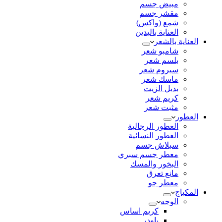
مبيض جسم
مقشر جسم
شمع (واكس)
العناية باليدين
العناية بالشعر
شامبو شعر
بلسم شعر
سيروم شعر
ماسك شعر
بديل الزيت
كريم شعر
مثبت شعر
العطور
العطور الرجالية
العطور النسائية
سبلاش جسم
معطر جسم سبري
البخور والمسك
مانع تعرق
معطر جو
المكياج
الوجه
كريم اساس
باودر