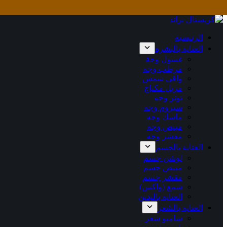
التجاوز
إلى
المحتوى
الرئيسية
العناية بالبشرة
غسول وجة
مرطب وجه
واقي شمس
مزيل مكياج
تونر وجه
سيروم وجه
ماسك وجه
مبيض وجه
مقشر وجه
العناية بالجسم
لوشن جسم
مبيض جسم
مقشر جسم
شمع (واكس)
العناية باليدين
العناية بالشعر
شامبو شعر